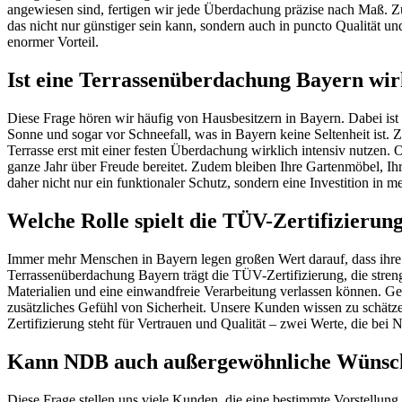
angewiesen sind, fertigen wir jede Überdachung präzise nach Maß. Zu
das nicht nur günstiger sein kann, sondern auch in puncto Qualität und
enormer Vorteil.
Ist eine Terrassenüberdachung Bayern wirk
Diese Frage hören wir häufig von Hausbesitzern in Bayern. Dabei ist 
Sonne und sogar vor Schneefall, was in Bayern keine Seltenheit ist. 
Terrasse erst mit einer festen Überdachung wirklich intensiv nutzen
ganze Jahr über Freude bereitet. Zudem bleiben Ihre Gartenmöbel, Ih
daher nicht nur ein funktionaler Schutz, sondern eine Investition in m
Welche Rolle spielt die TÜV-Zertifizieru
Immer mehr Menschen in Bayern legen großen Wert darauf, dass ihre 
Terrassenüberdachung Bayern trägt die TÜV-Zertifizierung, die strengst
Materialien und eine einwandfreie Verarbeitung verlassen können. Ge
zusätzliches Gefühl von Sicherheit. Unsere Kunden wissen zu schätz
Zertifizierung steht für Vertrauen und Qualität – zwei Werte, die bei
Kann NDB auch außergewöhnliche Wünsche
Diese Frage stellen uns viele Kunden, die eine bestimmte Vorstellung