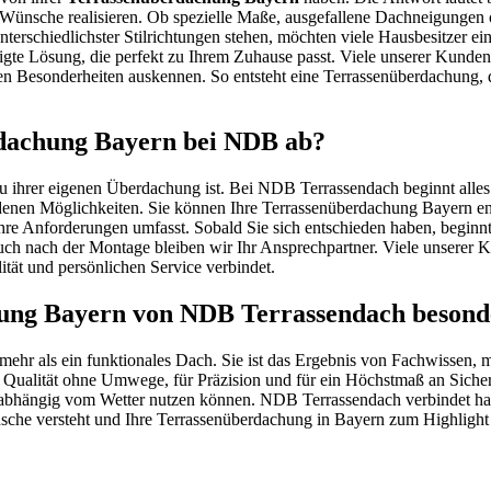
 Wünsche realisieren. Ob spezielle Maße, ausgefallene Dachneigungen 
terschiedlichster Stilrichtungen stehen, möchten viele Hausbesitzer e
tigte Lösung, die perfekt zu Ihrem Zuhause passt. Viele unserer Kunde
len Besonderheiten auskennen. So entsteht eine Terrassenüberdachung, 
rdachung Bayern bei NDB ab?
u ihrer eigenen Überdachung ist. Bei NDB Terrassendach beginnt alles
enen Möglichkeiten. Sie können Ihre Terrassenüberdachung Bayern en
 Ihre Anforderungen umfasst. Sobald Sie sich entschieden haben, beginnt
Auch nach der Montage bleiben wir Ihr Ansprechpartner. Viele unserer 
ität und persönlichen Service verbindet.
hung Bayern von NDB Terrassendach besond
ehr als ein funktionales Dach. Sie ist das Ergebnis von Fachwissen,
 für Qualität ohne Umwege, für Präzision und für ein Höchstmaß an Sic
sse unabhängig vom Wetter nutzen können. NDB Terrassendach verbindet 
 Wünsche versteht und Ihre Terrassenüberdachung in Bayern zum Highli