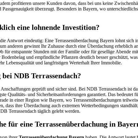
dem profitieren unsere Kunden davon, dass bei uns keine Zwischenhänd
 Passgenauigkeit überzeugt. Besonders in Bayern, wo unterschiedlichste a
lich eine lohnende Investition?
die Antwort eindeutig: Eine Terrassenüberdachung Bayern lohnt sich in 
Zum anderen gewinnt Ihr Zuhause durch eine Überdachung erheblich an W
. Ob für entspannte Stunden mit der Familie oder für gesellige Abende
r Bodenbelag und empfindliche Pflanzen deutlich besser geschützt, wa
ehr Lebensqualität und langfristigen Werterhalt Ihrer Immobilie.
ng bei NDB Terrassendach?
Anschaffungen geprüft und sicher sind. Bei NDB Terrassendach ist das
e Qualitäts- und Sicherheitsanforderungen garantiert. Das bedeutet für 
rade in einer Region wie Bayern, wo Terrassenüberdachungen teilweise 
en, dass ihre Überdachung auch extremen Wetterbedingungen standhält
 NDB Terrassendach täglich gelebt werden.
 für eine Terrassenüberdachung in Bayer
 von ihrer
Terrassenüberdachung Bayern
haben. Die Antwort lautet 