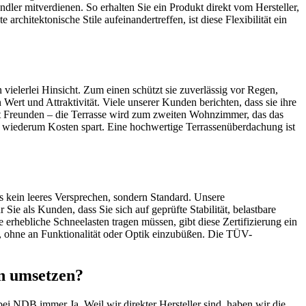
ler mitverdienen. So erhalten Sie ein Produkt direkt vom Hersteller,
rchitektonische Stile aufeinandertreffen, ist diese Flexibilität ein
vielerlei Hinsicht. Zum einen schützt sie zuverlässig vor Regen,
ert und Attraktivität. Viele unserer Kunden berichten, dass sie ihre
 mit Freunden – die Terrasse wird zum zweiten Wohnzimmer, das das
s wiederum Kosten spart. Eine hochwertige Terrassenüberdachung ist
 kein leeres Versprechen, sondern Standard. Unsere
Sie als Kunden, dass Sie sich auf geprüfte Stabilität, belastbare
erhebliche Schneelasten tragen müssen, gibt diese Zertifizierung ein
, ohne an Funktionalität oder Optik einzubüßen. Die TÜV-
n umsetzen?
bei NDB immer Ja. Weil wir direkter Hersteller sind, haben wir die